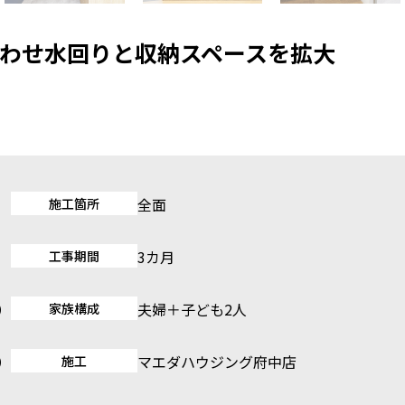
わせ水回りと収納スペースを拡大
全面
施工箇所
3カ月
工事期間
坪）
夫婦＋子ども2人
家族構成
坪）
マエダハウジング府中店
施工