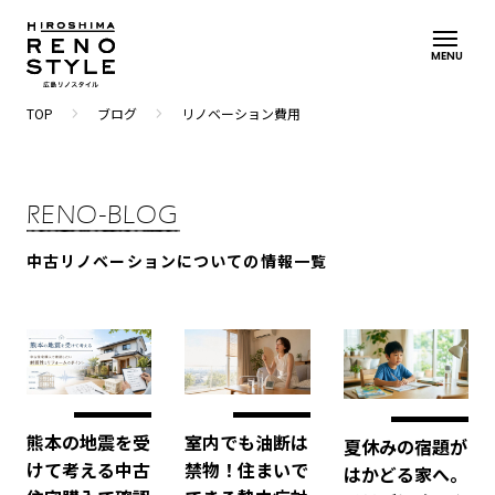
MENU
navigate_next
navigate_next
TOP
ブログ
リノベーション費用
RENO-BLOG
中古リノベーションについての情報一覧
室内でも油断は
熊本の地震を受
夏休みの宿題が
禁物！住まいで
けて考える中古
はかどる家へ。