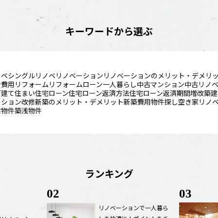
キーワードから選ぶ
ノベ
シングルリノベ
リノベーション
リノベーションのメリット・デメリ
ン費用
リフォーム
リフォームローン
一人暮らし
中古マンション
中古リノ
戸建て
住まい
住宅ローン
住宅ローン返済方法
住宅ローン返済期間
増改築
建
ーション
改修
新築のメリット・デメリット
新築費用
物件探し
空き家リノ
古物件
築浅物件
ランキング
02
03
リノベーションで一人暮ら