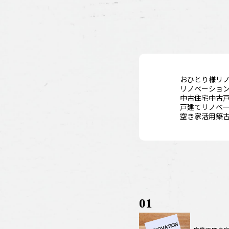
おひとり様リ
リノベーショ
中古住宅
中古
戸建てリノベ
空き家活用
築
01